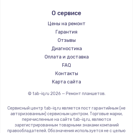
Irbis
О сервисе
Prestigio
Microsoft
Цены на ремонт
BlackView
Гарантия
Amazon
Отзывы
Aquarius
Диагностика
Philips
Оплата и доставка
Dell
FAQ
HP
Контакты
Getac
Карта сайта
ZTE
© tab-iq.ru
2026
— Ремонт планшетов.
Google
Navitel
Сервисный центр tab-iq.ru является пост гарантийным (не
Teclast
авторизованным) сервисным центром. Торговые марки,
перечисленные на сайте tab-iq.ru, являются
CHUWI
зарегистрированным товарными знаками компаний
правообладателей. Обозначения используется не с целью