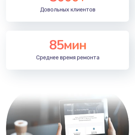
Заказать
Довольных
клиентов
Замена корпуса
800 руб.
85мин
Заказать
Среднее время
ремонта