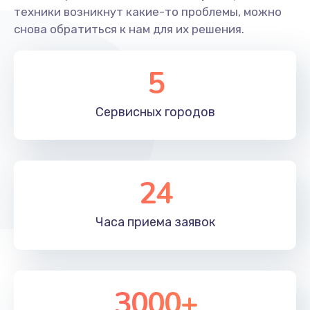
техники возникнут какие-то проблемы, можно
Ремонт кнопки
снова обратиться к нам для их решения.
750 руб.
5
Заказать
Замена платы управления (мат.платы, мейн
Сервисных
городов
платы)
1200 руб.
Заказать
24
Замена шлейфа
Часа приема
заявок
700 руб.
Заказать
Замена стекла
3000+
1100 руб.