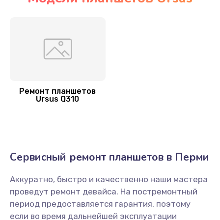
Замена контроллера
1100 руб.
Заказать
Чистка от пыли
900 руб.
Ремонт планшетов
Ursus Q310
Заказать
Ремонт GPS-модуля
650 руб.
Сервисный ремонт планшетов в Перми
Заказать
Аккуратно, быстро и качественно наши мастера
Замена разъема питания
проведут ремонт девайса. На постремонтный
700 руб.
период предоставляется гарантия, поэтому
Заказать
если во время дальнейшей эксплуатации