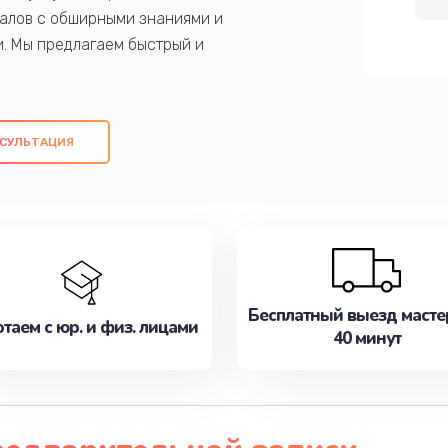
алов с обширными знаниями и
и. Мы предлагаем быстрый и
ем оригинальных компонентов, а также
ых работ. Наша цель - предоставить
ое обслуживание, удовлетворяя их
СУЛЬТАЦИЯ
медлите записаться на ремонт уже
Бесплатный выезд масте
таем с юр. и физ. лицами
40 минут