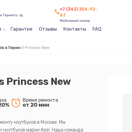
+7 (342) 254-92-
ь
47
 Горького, зд.
Мобильный номер
и
Гарантия
Отзывы
Контакты
FAQ
ds в Перми
/
Princess New
s Princess New
дка
Время ремонта
20%
от 20 мин
монту ноутбуков в Москве. Мы
 ноутбуков марки Aser. Наша команда