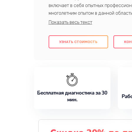
включает в себя опытных профессион
многолетним опытом в данной област
качественный ремонт с использовани
гарантируем качество всех проведенн
клиентам надежное и профессиональн
УЗНАТЬ СТОИМОСТЬ
КОН
потребности наилучшим образом. Не 
сейчас!
Бесплатная диагностика за 30
Рабо
мин.