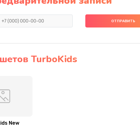
редварительной записи
шетов TurboKids
ids New