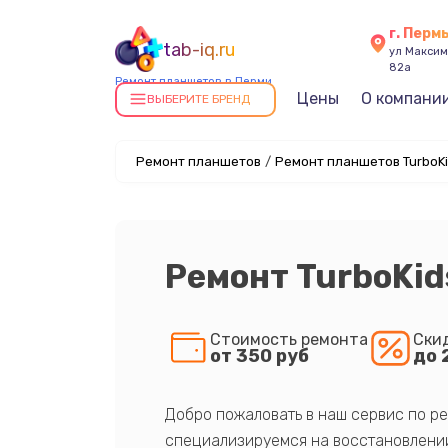
г. Перм
tab-iq.ru
ул Максима
82а
Ремонт планшетов в Перми
Цены
О компани
ВЫБЕРИТЕ БРЕНД
Ремонт планшетов
/
Ремонт планшетов TurboKi
Ремонт TurboKid
Стоимость ремонта
Ски
от 350 руб
до 
Добро пожаловать в наш сервис по ре
специализируемся на восстановлении