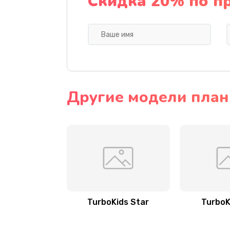
Скидка 20% по п
Другие модели план
TurboKids Star
TurboK