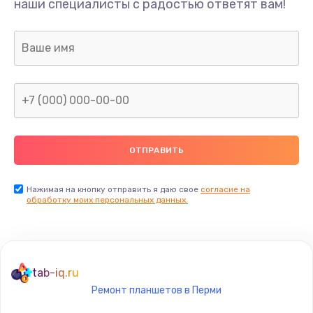
наши специалисты с радостью ответят вам!
Ремонт предварительных цепей усиления (для
активных сабвуферов)
1200 руб.
Заказать
Ремонт после залития
2100 руб.
Заказать
Замена диффузора динамика
Нажимая на кнопку отправить я даю свое
согласие на
обработку моих персональных данных.
1400 руб.
Заказать
Замена платы брелка
tab-iq.ru
900 руб.
Ремонт планшетов в Перми
Заказать