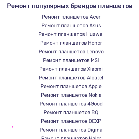
Ремонт популярных брендов планшетов
Устранение короткого замыкания
Ремонт планшетов Acer
1400 руб.
Ремонт планшетов Asus
Заказать
Ремонт планшетов Huawei
Ремонт планшетов Honor
Восстановление после падения
Ремонт планшетов Lenovo
2900 руб.
Ремонт планшетов MSI
Заказать
Ремонт планшетов Xiaomi
Ремонт планшетов Alcatel
Пайка и ремонт платы брелка
Ремонт планшетов Apple
1800 руб.
Ремонт планшетов Nokia
Заказать
Ремонт планшетов 4Good
Ремонт планшетов BQ
Программирование АТС
Ремонт планшетов DEXP
4900 руб.
Ремонт планшетов Digma
Заказать
Ремонт планшетов Haier