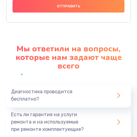
880 руб.
Заказать
Прошивка
1200 руб.
Мы ответили на вопросы,
Заказать
которые нам задают чаще
всего
Ремонт блока питания
2150 руб.
Заказать
Диагностика проводится
бесплатно?
Замена датчика
570 руб.
Есть ли гарантия на услуги
Заказать
ремонта и на используемые
при ремонте комплектующие?
Замена шнура