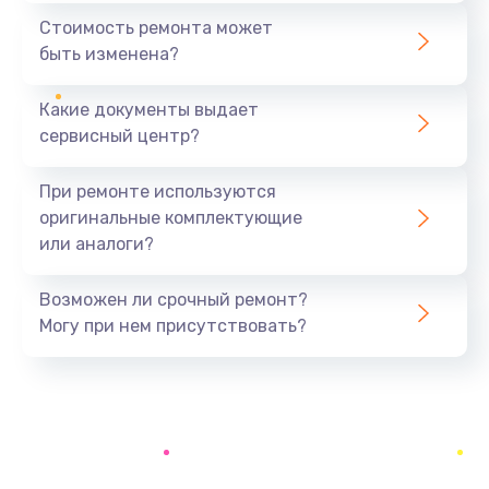
370 руб.
Стоимость ремонта может
быть изменена?
Заказать
Какие документы выдает
Ремонт электроплаты
сервисный центр?
1400 руб.
Заказать
При ремонте используются
оригинальные комплектующие
Замена центрирующей шайбы динамика
или аналоги?
880 руб.
Заказать
Возможен ли срочный ремонт?
Могу при нем присутствовать?
Замена подводящих проводов
880 руб.
Заказать
Замена голосовой катушки/перемотка динамика