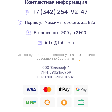
Контактная информация
Простой ремонт основной платы
+7 (342) 254-92-47
2400 руб.
Пермь
,
 ул Максима Горького, зд. 82а
Заказать
Ежедневно с 9:00 до 21:00
Восстановление после попадания влаги
info@tab-iq.ru
2800 руб.
Заказать
Все консультации по телефону в нашем сервисе
совершенно бесплатны
Ремонт низкочастотных выходов ТВ-приставки
ООО "Скилсофт"
1900 руб.
ИНН: 5902166959
ОГРН: 1085902010941
Заказать
Замена основной платы
1900 руб.
Заказать