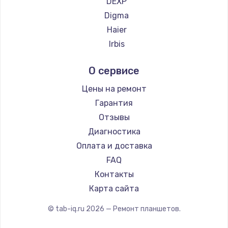
DEXP
Ремонт платы усилителя
Digma
1200 руб.
Haier
Заказать
Irbis
Prestigio
Ремонт платы блока питания
О сервисе
Microsoft
800 руб.
BlackView
Цены на ремонт
Заказать
Amazon
Гарантия
Aquarius
Отзывы
Тюнинг динамиков
Philips
Диагностика
4900 руб.
Dell
Оплата и доставка
Заказать
HP
FAQ
Getac
Контакты
Ремонт криптомодуля
ZTE
Карта сайта
1100 руб.
Google
© tab-iq.ru
2026
— Ремонт планшетов.
Заказать
Navitel