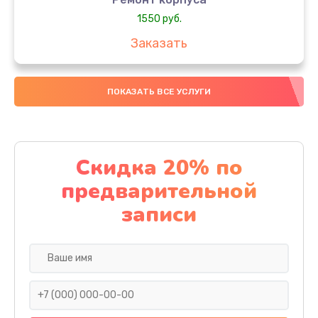
1550 руб.
Заказать
Настройка
ПОКАЗАТЬ ВСЕ УСЛУГИ
650 руб.
Заказать
Ремонт кнопки
Скидка 20% по
1200 руб.
предварительной
Заказать
записи
Комплексная чистка
310 руб.
Заказать
Замена динамика