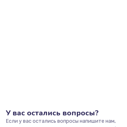
945 руб.
Заказать
Замена корпуса
1045 руб.
Заказать
Замена разъёмов (HDMI, DVI, Дисплей порта)
390 руб.
Заказать
Замена USB порта
990 руб.
Заказать
У вас остались вопросы?
Если у вас остались вопросы напишите нам,
Замена оперативной памяти