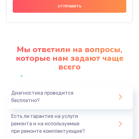
1490 руб.
Заказать
Замена видеочипа
2990 руб.
Мы ответили на вопросы,
Заказать
которые нам задают чаще
всего
Ремонт разъема питания
990 руб.
Заказать
Диагностика проводится
бесплатно?
Замена видеокарты
1895 руб.
Есть ли гарантия на услуги
Заказать
ремонта и на используемые
при ремонте комплектующие?
Замена жесткого диска