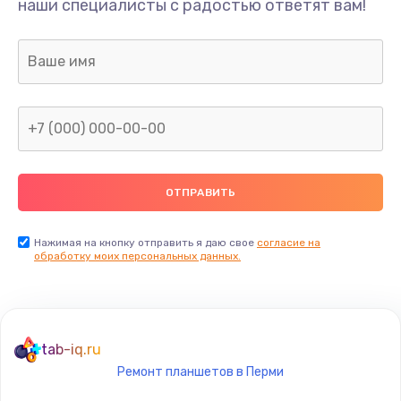
наши специалисты с радостью ответят вам!
690 руб.
Заказать
Замена процессора
1395 руб.
Заказать
Замена системы охлаждения
1295 руб.
Заказать
Нажимая на кнопку отправить я даю свое
согласие на
обработку моих персональных данных.
Замена термопасты
960 руб.
Заказать
tab-iq.ru
Ремонт планшетов в Перми
Замена шлейфа матрицы