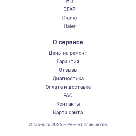
BQ
DEXP
Digma
Haier
Irbis
О сервисе
Microsoft
BlackView
Цены на ремонт
Amazon
Гарантия
Aquarius
Отзывы
Philips
Диагностика
Dell
Оплата и доставка
HP
FAQ
Getac
Контакты
ZTE
Карта сайта
Google
© tab-iq.ru
2026
— Ремонт планшетов.
Navitel