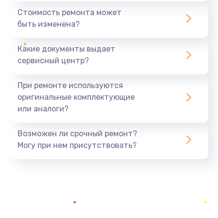
490 руб.
Стоимость ремонта может
быть изменена?
Заказать
Какие документы выдает
Замена вебкамеры
сервисный центр?
990 руб.
Заказать
При ремонте используются
оригинальные комплектующие
Ремонт петель крышки
или аналоги?
1090 руб.
Заказать
Возможен ли срочный ремонт?
Могу при нем присутствовать?
Настройка Wi-Fi
795 руб.
Заказать
Замена тачпада