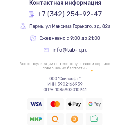
Контактная информация
1160 руб.
Заказать
+7 (342) 254-92-47
Замена экрана
Пермь
,
 ул Максима Горького, зд. 82а
990 руб.
Ежедневно с 9:00 до 21:00
Заказать
info@tab-iq.ru
Замена северного моста
Все консультации по телефону в нашем сервисе
2885 руб.
совершенно бесплатны
Заказать
ООО "Скилсофт"
ИНН: 5902166959
ОГРН: 1085902010941
Восстановление данных
990 руб.
Заказать
Замена SSD