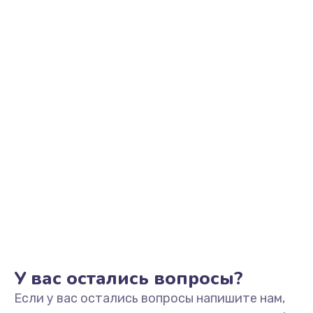
945 руб.
Заказать
Замена корпуса
1045 руб.
Заказать
Замена разъёмов (HDMI, DVI, Дисплей порта)
390 руб.
Заказать
Замена USB порта
990 руб.
Заказать
У вас остались вопросы?
Если у вас остались вопросы напишите нам,
Замена оперативной памяти