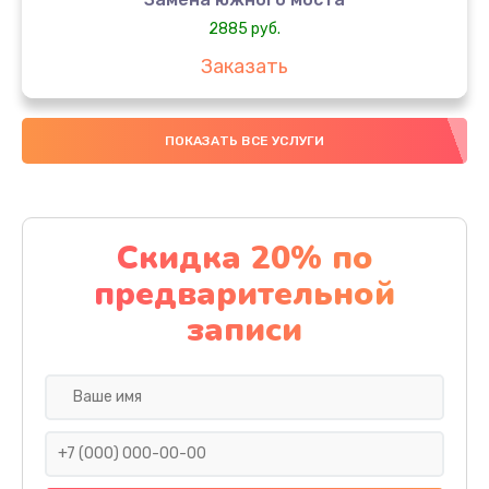
2885 руб.
Заказать
Чистка от пыли
ПОКАЗАТЬ ВСЕ УСЛУГИ
745 руб.
Заказать
Настройка ОС
Скидка 20% по
1060 руб.
предварительной
Заказать
записи
Ремонт подсветки
1190 руб.
Заказать
Настройка BIOS