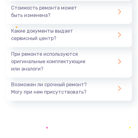
490 руб.
Стоимость ремонта может
быть изменена?
Заказать
Какие документы выдает
Замена вебкамеры
сервисный центр?
990 руб.
Заказать
При ремонте используются
оригинальные комплектующие
Ремонт петель крышки
или аналоги?
1090 руб.
Заказать
Возможен ли срочный ремонт?
Могу при нем присутствовать?
Настройка Wi-Fi
795 руб.
Заказать
Замена тачпада