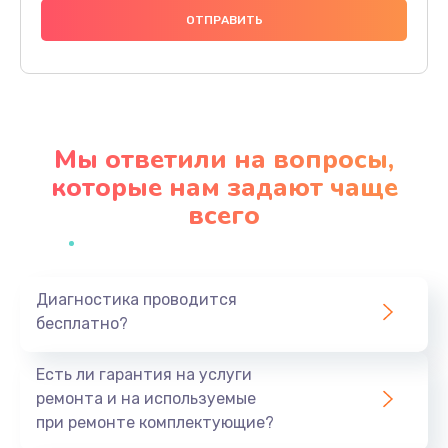
1490 руб.
Заказать
Замена видеочипа
2990 руб.
Мы ответили на вопросы,
Заказать
которые нам задают чаще
всего
Ремонт разъема питания
990 руб.
Заказать
Диагностика проводится
бесплатно?
Замена видеокарты
1895 руб.
Есть ли гарантия на услуги
Заказать
ремонта и на используемые
при ремонте комплектующие?
Замена жесткого диска