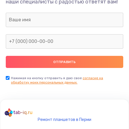
наши специалисты с радостью ответят вам!
690 руб.
Заказать
Замена процессора
1395 руб.
Заказать
Замена системы охлаждения
1295 руб.
Заказать
Нажимая на кнопку отправить я даю свое
согласие на
обработку моих персональных данных.
Замена термопасты
960 руб.
Заказать
tab-iq.ru
Ремонт планшетов в Перми
Замена шлейфа матрицы