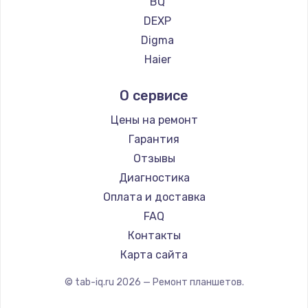
BQ
DEXP
Digma
Haier
Irbis
О сервисе
Microsoft
BlackView
Цены на ремонт
Amazon
Гарантия
Aquarius
Отзывы
Philips
Диагностика
Dell
Оплата и доставка
HP
FAQ
Getac
Контакты
ZTE
Карта сайта
Google
© tab-iq.ru
2026
— Ремонт планшетов.
Navitel