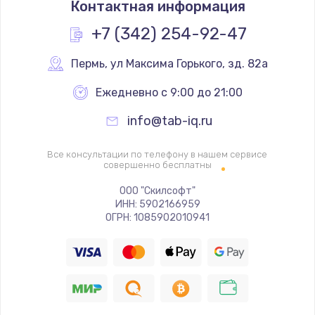
Контактная информация
1160 руб.
Заказать
+7 (342) 254-92-47
Замена экрана
Пермь
,
 ул Максима Горького, зд. 82а
990 руб.
Ежедневно с 9:00 до 21:00
Заказать
info@tab-iq.ru
Замена северного моста
Все консультации по телефону в нашем сервисе
2885 руб.
совершенно бесплатны
Заказать
ООО "Скилсофт"
ИНН: 5902166959
ОГРН: 1085902010941
Восстановление данных
990 руб.
Заказать
Замена SSD