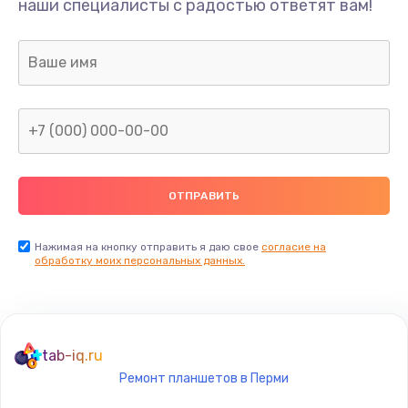
наши специалисты с радостью ответят вам!
690 руб.
Заказать
Замена процессора
1395 руб.
Заказать
Замена системы охлаждения
1295 руб.
Заказать
Нажимая на кнопку отправить я даю свое
согласие на
обработку моих персональных данных.
Замена термопасты
960 руб.
Заказать
tab-iq.ru
Ремонт планшетов в Перми
Замена шлейфа матрицы