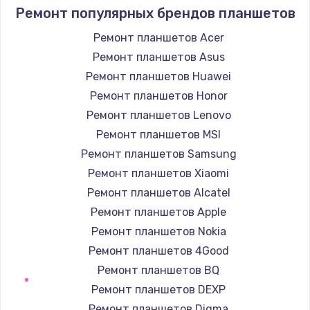
1690 руб.
Ремонт популярных брендов планшетов
Заказать
Ремонт планшетов Acer
Ремонт планшетов Asus
Замена аккумулятора
Ремонт планшетов Huawei
690 руб.
Ремонт планшетов Honor
Заказать
Ремонт планшетов Lenovo
Ремонт планшетов MSI
Замена клавиатуры
Ремонт планшетов Samsung
720 руб.
Ремонт планшетов Xiaomi
Заказать
Ремонт планшетов Alcatel
Ремонт планшетов Apple
Замена шим-контроллера
Ремонт планшетов Nokia
3900 руб.
Ремонт планшетов 4Good
Заказать
Ремонт планшетов BQ
Ремонт планшетов DEXP
Ремонт планшетов Digma