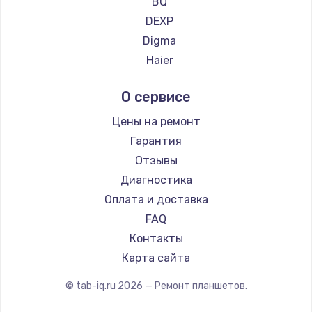
BQ
DEXP
Digma
Haier
Irbis
О сервисе
Microsoft
BlackView
Цены на ремонт
Amazon
Гарантия
Aquarius
Отзывы
Philips
Диагностика
Dell
Оплата и доставка
HP
FAQ
Getac
Контакты
ZTE
Карта сайта
Google
© tab-iq.ru
2026
— Ремонт планшетов.
Navitel