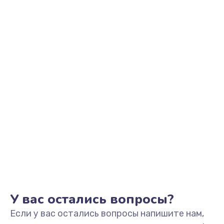
945 руб.
Заказать
Замена корпуса
1045 руб.
Заказать
Замена разъёмов (HDMI, DVI, Дисплей порта)
390 руб.
Заказать
Замена USB порта
990 руб.
Заказать
У вас остались вопросы?
Если у вас остались вопросы напишите нам,
Замена оперативной памяти