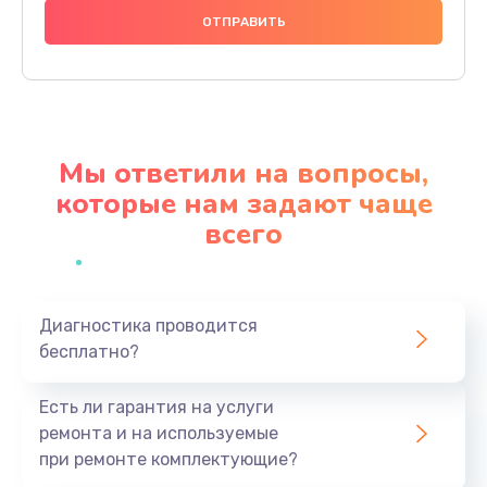
1490 руб.
Заказать
Замена видеочипа
2990 руб.
Мы ответили на вопросы,
Заказать
которые нам задают чаще
всего
Ремонт разъема питания
990 руб.
Заказать
Диагностика проводится
бесплатно?
Замена видеокарты
1895 руб.
Есть ли гарантия на услуги
Заказать
ремонта и на используемые
при ремонте комплектующие?
Замена жесткого диска