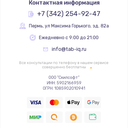
Контактная информация
1160 руб.
Заказать
+7 (342) 254-92-47
Замена экрана
Пермь
,
 ул Максима Горького, зд. 82а
990 руб.
Ежедневно с 9:00 до 21:00
Заказать
info@tab-iq.ru
Замена северного моста
Все консультации по телефону в нашем сервисе
2885 руб.
совершенно бесплатны
Заказать
ООО "Скилсофт"
ИНН: 5902166959
ОГРН: 1085902010941
Восстановление данных
990 руб.
Заказать
Замена SSD