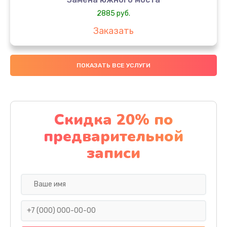
2885 руб.
Заказать
Чистка от пыли
ПОКАЗАТЬ ВСЕ УСЛУГИ
745 руб.
Заказать
Настройка ОС
Скидка 20% по
1060 руб.
предварительной
Заказать
записи
Ремонт подсветки
1190 руб.
Заказать
Настройка BIOS