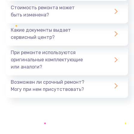
490 руб.
Стоимость ремонта может
быть изменена?
Заказать
Какие документы выдает
Замена вебкамеры
сервисный центр?
990 руб.
Заказать
При ремонте используются
оригинальные комплектующие
Ремонт петель крышки
или аналоги?
1090 руб.
Заказать
Возможен ли срочный ремонт?
Могу при нем присутствовать?
Настройка Wi-Fi
795 руб.
Заказать
Замена тачпада