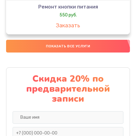
Ремонт кнопки питания
550 руб.
Заказать
Ремонт GPS модуля
ПОКАЗАТЬ ВСЕ УСЛУГИ
880 руб.
Заказать
Замена разъема SIM-карты
Скидка 20% по
880 руб.
предварительной
Заказать
записи
Замена вибромотора
550 руб.
Заказать