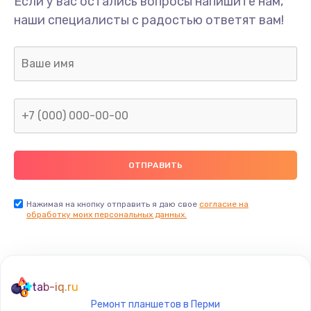
Если у вас остались вопросы напишите нам,
Ремонт микросхемы питания
наши специалисты с радостью ответят вам!
1100 руб.
Заказать
Ремонт SIM-карты
550 руб.
Заказать
Ремонт вибромотора
550 руб.
Заказать
Нажимая на кнопку отправить я даю свое
согласие на
обработку моих персональных данных.
Ремонт микросхемы NFC
1100 руб.
Заказать
tab-iq.ru
Ремонт планшетов в Перми