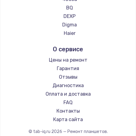
550 руб.
BQ
Заказать
DEXP
Digma
Ремонт аккумулятора
Haier
550 руб.
Irbis
О сервисе
Заказать
Prestigio
BlackView
Цены на ремонт
Замена микросхемы питания
Amazon
Гарантия
1100 руб.
Aquarius
Отзывы
Заказать
Philips
Диагностика
Dell
Оплата и доставка
Ремонт микросхемы Wi-Fi
HP
FAQ
1100 руб.
Getac
Контакты
Заказать
ZTE
Карта сайта
Google
Замена GPS модуля
© tab-iq.ru
2026
— Ремонт планшетов.
Navitel