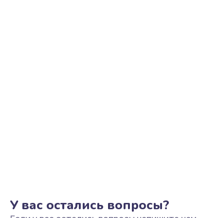
Ремонт микросхемы GPS
1100 руб.
Заказать
Ремонт разъема наушников
550 руб.
Заказать
Ремонт NFC модуля
880 руб.
Заказать
Ремонт кнопки громкости
550 руб.
Заказать
У вас остались вопросы?