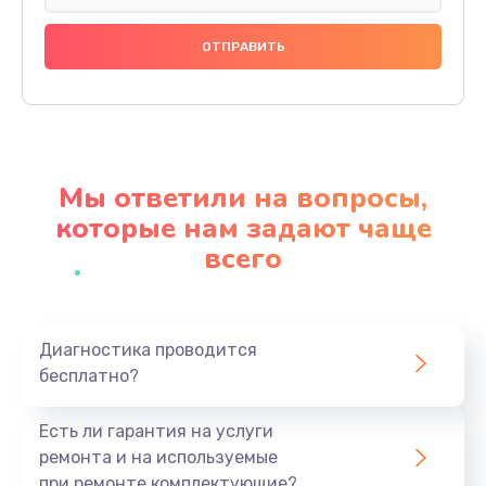
Замена микросхемы GPS
1100 руб.
Заказать
Замена SIM-карты
550 руб.
Мы ответили на вопросы,
Заказать
которые нам задают чаще
всего
Замена Bluetooth модуля
880 руб.
Заказать
Диагностика проводится
бесплатно?
Замена микросхемы Bluetooth
1100 руб.
Есть ли гарантия на услуги
Заказать
ремонта и на используемые
при ремонте комплектующие?