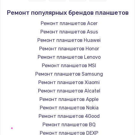
1100 руб.
Ремонт популярных брендов планшетов
Заказать
Ремонт планшетов Acer
Ремонт планшетов Asus
Замена микросхемы управления
Ремонт планшетов Huawei
1100 руб.
Ремонт планшетов Honor
Заказать
Ремонт планшетов Lenovo
Ремонт планшетов MSI
Замена микросхемы NFC
Ремонт планшетов Samsung
1100 руб.
Ремонт планшетов Xiaomi
Заказать
Ремонт планшетов Alcatel
Ремонт планшетов Apple
Замена разъема наушников
Ремонт планшетов Nokia
880 руб.
Ремонт планшетов 4Good
Заказать
Ремонт планшетов BQ
Ремонт планшетов DEXP
Ремонт микросхемы управления