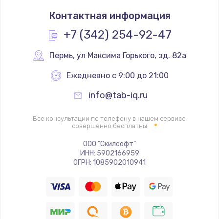
Замена NFC модуля
Контактная информация
880 руб.
Заказать
+7 (342) 254-92-47
Замена кнопки питания
Пермь
,
 ул Максима Горького, зд. 82а
550 руб.
Ежедневно с 9:00 до 21:00
Заказать
info@tab-iq.ru
Ремонт экрана
Все консультации по телефону в нашем сервисе
1100 руб.
совершенно бесплатны
Заказать
ООО "Скилсофт"
ИНН: 5902166959
ОГРН: 1085902010941
Ремонт мембраны
550 руб.
Заказать
Замена микросхемы зарядки