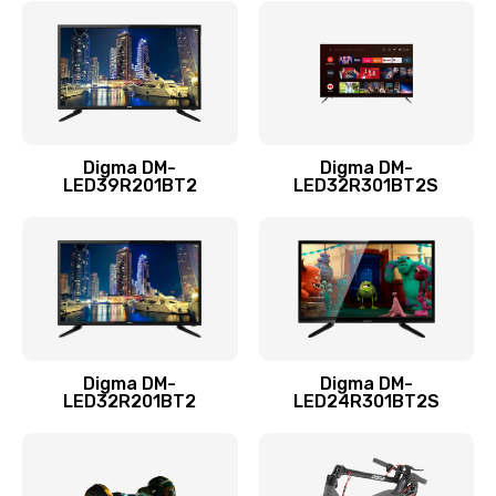
960 руб.
Заказать
Замена системы охлаждения
1295 руб.
Digma DM-
Digma DM-
LED39R201BT2
LED32R301BT2S
Заказать
Замена процессора
1395 руб.
Заказать
Замена оперативной памяти
Digma DM-
Digma DM-
LED32R201BT2
LED24R301BT2S
690 руб.
Заказать