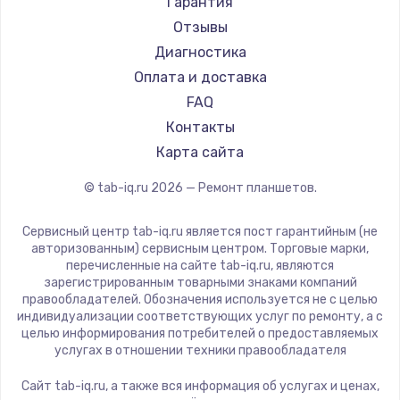
Гарантия
Aquarius
Отзывы
Philips
Диагностика
Dell
Оплата и доставка
HP
FAQ
Getac
Контакты
ZTE
Карта сайта
Google
© tab-iq.ru
2026
— Ремонт планшетов.
Navitel
Teclast
Сервисный центр tab-iq.ru является пост гарантийным (не
CHUWI
авторизованным) сервисным центром. Торговые марки,
перечисленные на сайте tab-iq.ru, являются
зарегистрированным товарными знаками компаний
правообладателей. Обозначения используется не с целью
индивидуализации соответствующих услуг по ремонту, а с
целью информирования потребителей о предоставляемых
услугах в отношении техники правообладателя
Сайт tab-iq.ru, а также вся информация об услугах и ценах,