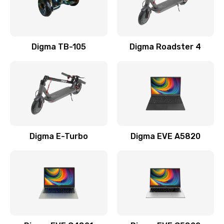
Замена USB порта
990 руб.
Заказать
Digma TB-105
Digma Roadster 4
Замена разъёмов (HDMI, DVI, Дисплей порта)
390 руб.
Заказать
Замена аккумулятора
Digma E-Turbo
Digma EVE A5820
690 руб.
Заказать
Замена клавиатуры
720 руб.
Заказать