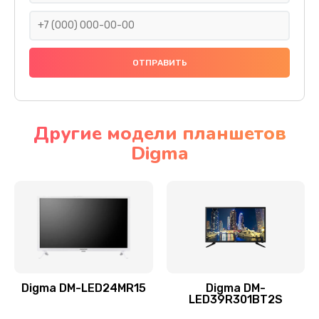
990 руб.
Заказать
Замена северного моста
2885 руб.
Заказать
Другие модели планшетов
Digma
Замена экрана
990 руб.
Заказать
Замена шлейфа матрицы
1095 руб.
Заказать
Digma DM-LED24MR15
Digma DM-
LED39R301BT2S
Замена термопасты