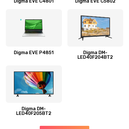
Digma EVE C4801
Digma EVE C5802
Замена жесткого диска
490 руб.
Заказать
Замена видеокарты
1895 руб.
Digma EVE P4851
Digma DM-
LED40F204BT2
Заказать
Ремонт разъема питания
990 руб.
Заказать
Digma DM-
Замена видеочипа
LED40F205BT2
2990 руб.
Заказать