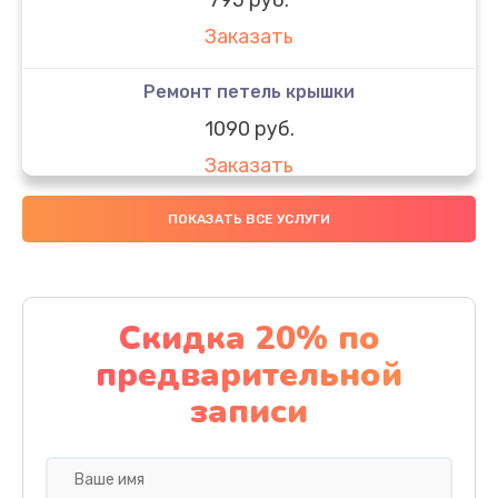
Заказать
Ремонт петель крышки
1090 руб.
Заказать
Замена вебкамеры
ПОКАЗАТЬ ВСЕ УСЛУГИ
990 руб.
Заказать
Скидка 20% по
Замена SSD
предварительной
890 руб.
записи
Заказать
Восстановление данных