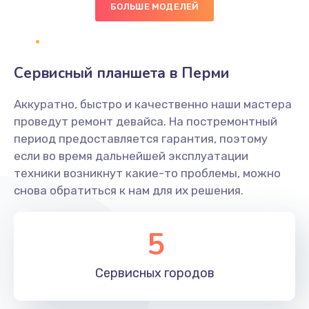
БОЛЬШЕ МОДЕЛЕЙ
Настройка BIOS
1490 руб.
Сервисный планшета в Перми
Заказать
Аккуратно, быстро и качественно наши мастера
Настройка ОС
проведут ремонт девайса. На постремонтный
1060 руб.
период предоставляется гарантия, поэтому
если во время дальнейшей эксплуатации
Заказать
техники возникнут какие-то проблемы, можно
снова обратиться к нам для их решения.
Чистка от пыли
890 руб.
5
Заказать
Замена южного моста
Сервисных
городов
2885 руб.