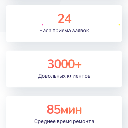
Заказать
24
Замена контроллера питания
1490 руб.
Часа приема
заявок
Заказать
Замена тачпада
3000+
945 руб.
Заказать
Довольных
клиентов
Замена корпуса
1045 руб.
Заказать
85мин
Замена материнской платы
Среднее время
ремонта
1890 руб.