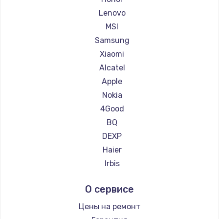
Ремонт планшетов Dell
Lenovo
Ремонт планшетов HP
MSI
Ремонт планшетов Getac
Samsung
Ремонт планшетов ZTE
Xiaomi
Ремонт планшетов Google
Alcatel
Ремонт планшетов Navitel
Apple
Ремонт планшетов Teclast
Nokia
Ремонт планшетов CHUWI
4Good
BQ
DEXP
Haier
Irbis
Prestigio
О сервисе
Microsoft
BlackView
Цены на ремонт
Amazon