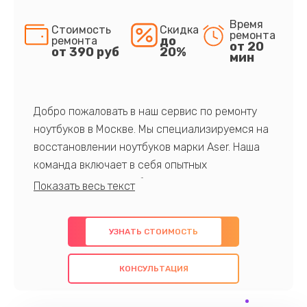
Время
Стоимость
Скидка
ремонта
до
ремонта
от 20
от 390 руб
20%
мин
Добро пожаловать в наш сервис по ремонту
ноутбуков в Москве. Мы специализируемся на
восстановлении ноутбуков марки Aser. Наша
команда включает в себя опытных
профессионалов с обширными знаниями и
многолетним опытом в данной области. Мы
предлагаем быстрый и качественный ремонт с
УЗНАТЬ СТОИМОСТЬ
использованием оригинальных компонентов, а
также гарантируем качество всех
КОНСУЛЬТАЦИЯ
проведенных работ. Наша цель - предоставить
клиентам надежное и профессиональное