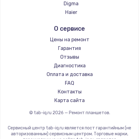
Digma
Haier
Irbis
О сервисе
Prestigio
Microsoft
Цены на ремонт
BlackView
Гарантия
Amazon
Отзывы
Aquarius
Диагностика
Philips
Оплата и доставка
HP
FAQ
Getac
Контакты
ZTE
Карта сайта
Google
© tab-iq.ru
2026
— Ремонт планшетов.
Navitel
Teclast
Сервисный центр tab-iq.ru является пост гарантийным (не
CHUWI
авторизованным) сервисным центром. Торговые марки,