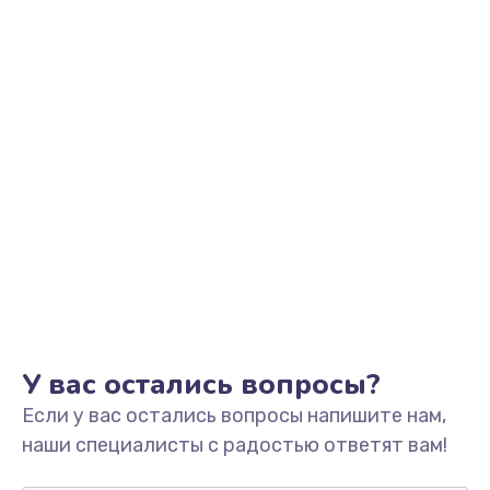
Заказать
Замена оперативной памяти
960 руб.
Заказать
Замена микрофона
1500 руб.
Заказать
Замена звуковой карты
1500 руб.
Заказать
У вас остались вопросы?
Если у вас остались вопросы напишите нам,
Замена USB порта
наши специалисты с радостью ответят вам!
1245 руб.
Заказать