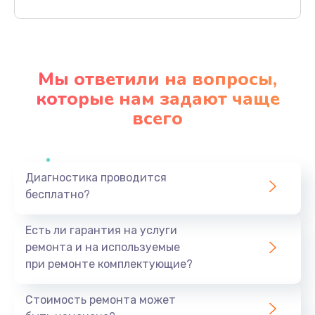
Заказать
Замена видеокарты
2045 руб.
Мы ответили на вопросы,
Заказать
которые нам задают чаще
всего
Ремонт разъема питания
1090 руб.
Заказать
Диагностика проводится
бесплатно?
Замена видеочипа
2745 руб.
Есть ли гарантия на услуги
Заказать
ремонта и на используемые
при ремонте комплектующие?
Замена экрана
940 руб.
Стоимость ремонта может