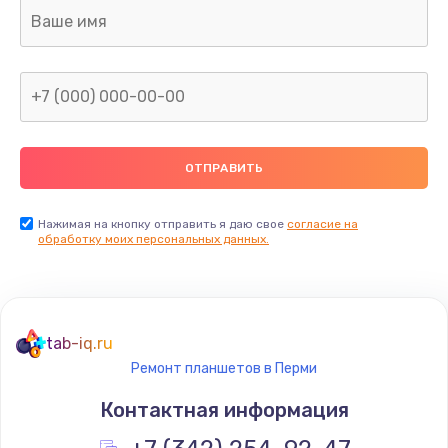
Замена разъёмов (HDMI, DVI, Дисплей порта)
390 руб.
Заказать
Замена северного моста
2750 руб.
Заказать
Нажимая на кнопку отправить я даю свое
согласие на
обработку моих персональных данных.
Восстановление данных
990 руб.
Заказать
tab-iq.ru
Ремонт планшетов в Перми
Замена SSD
Контактная информация
1520 руб.
Заказать