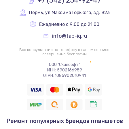
+7 (342) 254-92-47
Настройка BIOS
Пермь
,
 ул Максима Горького, зд. 82а
995 руб.
Ежедневно с 9:00 до 21:00
Заказать
info@tab-iq.ru
Ремонт подсветки
Все консультации по телефону в нашем сервисе
1195 руб.
совершенно бесплатны
Заказать
ООО "Скилсофт"
ИНН: 5902166959
ОГРН: 1085902010941
Настройка ОС
1160 руб.
Заказать
Чистка от пыли
995 руб.
Ремонт популярных брендов планшетов
Заказать