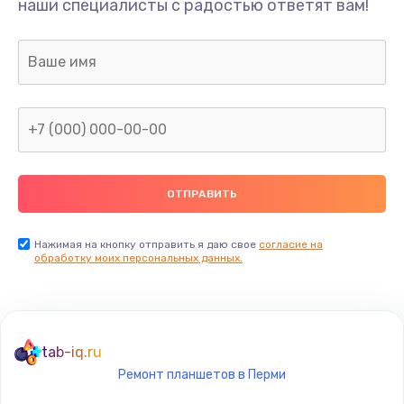
наши специалисты с радостью ответят вам!
377 руб.
Заказать
Замена аудио разъема телефона
1330 руб.
Заказать
Замена разъема/гнезда зарядки телефона
395 руб.
Заказать
Нажимая на кнопку отправить я даю свое
согласие на
обработку моих персональных данных.
Замена задней крышки телефона
224 руб.
Заказать
tab-iq.ru
Ремонт планшетов в Перми
Замена корпуса телефона