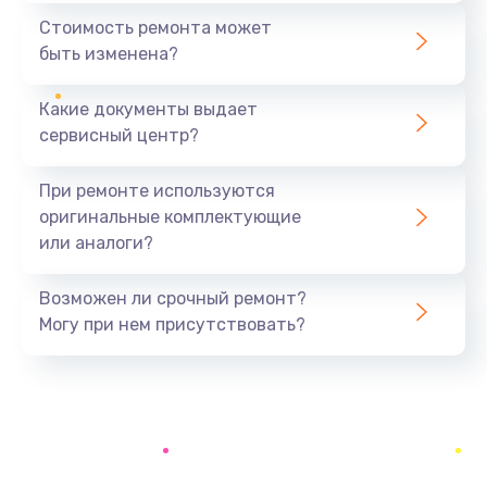
386 руб.
Стоимость ремонта может
быть изменена?
Заказать
Какие документы выдает
Замена заднего стекла телефона
сервисный центр?
806 руб.
Заказать
При ремонте используются
оригинальные комплектующие
Замена аккумулятора (батареи) телефона
или аналоги?
723 руб.
Заказать
Возможен ли срочный ремонт?
Могу при нем присутствовать?
Отвязка от гугл-аккаунта телефона
408 руб.
Заказать
Прошивка телефона