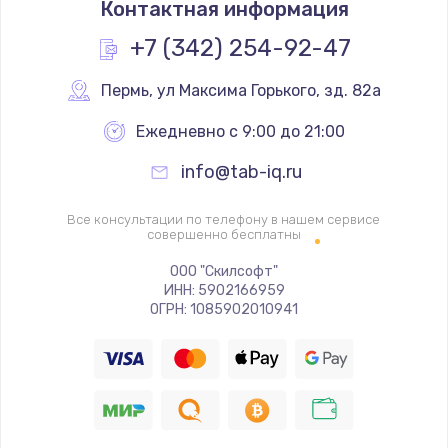
Контактная информация
448 руб.
Заказать
+7 (342) 254-92-47
Замена камеры телефона
Пермь
,
 ул Максима Горького, зд. 82а
293 руб.
Ежедневно с 9:00 до 21:00
Заказать
info@tab-iq.ru
Замена динамика телефона
Все консультации по телефону в нашем сервисе
709 руб.
совершенно бесплатны
Заказать
ООО "Скилсофт"
ИНН: 5902166959
ОГРН: 1085902010941
Замена микрофона телефона
529 руб.
Заказать
Замена шлейфа матрицы телефона