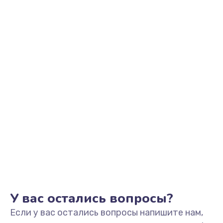
705 руб.
Заказать
Разблокировка телефона
226 руб.
Заказать
Замена держателя SIM-карты телефона
679 руб.
Заказать
Ультразвуковая чистка телефона
554 руб.
Заказать
У вас остались вопросы?
Если у вас остались вопросы напишите нам,
Замена USB-разъема (micro-usb) телефона