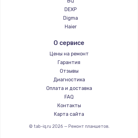
BQ
DEXP
Digma
Haier
Irbis
О сервисе
Prestigio
Microsoft
Цены на ремонт
Amazon
Гарантия
Aquarius
Отзывы
Philips
Диагностика
Dell
Оплата и доставка
HP
FAQ
Getac
Контакты
ZTE
Карта сайта
Google
© tab-iq.ru
2026
— Ремонт планшетов.
Navitel