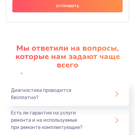
666 руб.
Заказать
Замена микросхем питания телефона
285 руб.
Мы ответили на вопросы,
Заказать
которые нам задают чаще
всего
Замена процессора телефона
587 руб.
Заказать
Диагностика проводится
бесплатно?
Восстановление данных телефона
554 руб.
Есть ли гарантия на услуги
Заказать
ремонта и на используемые
при ремонте комплектующие?
Русификация телефона