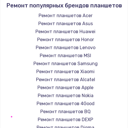
709 руб.
Ремонт популярных брендов планшетов
Заказать
Ремонт планшетов Acer
Ремонт планшетов Asus
Замена шлейфа кнопок телефона
Ремонт планшетов Huawei
812 руб.
Ремонт планшетов Honor
Заказать
Ремонт планшетов Lenovo
Ремонт планшетов MSI
Замена шлейфа аудио телефона
Ремонт планшетов Samsung
318 руб.
Ремонт планшетов Xiaomi
Заказать
Ремонт планшетов Alcatel
Ремонт планшетов Apple
Замена системной / материнской платы
телефона
Ремонт планшетов Nokia
908 руб.
Ремонт планшетов 4Good
Заказать
Ремонт планшетов BQ
Ремонт планшетов DEXP
Восстановление цепей питания телефона
Ремонт планшетов Digma