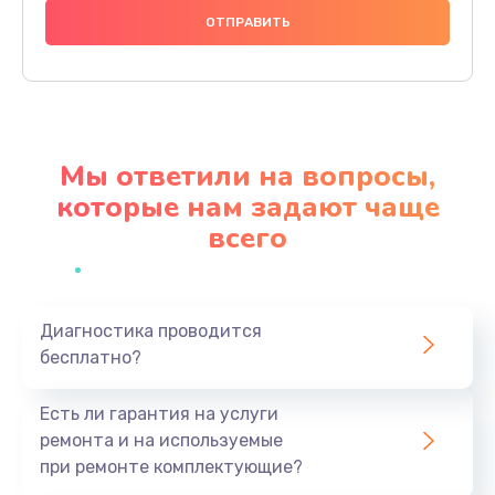
666 руб.
Заказать
Замена микросхем питания телефона
285 руб.
Мы ответили на вопросы,
Заказать
которые нам задают чаще
всего
Замена процессора телефона
587 руб.
Заказать
Диагностика проводится
бесплатно?
Восстановление данных телефона
554 руб.
Есть ли гарантия на услуги
Заказать
ремонта и на используемые
при ремонте комплектующие?
Русификация телефона