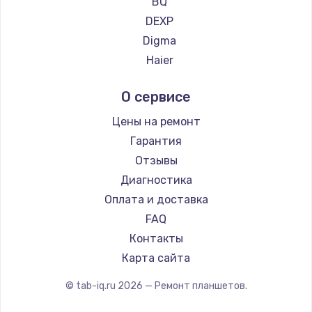
BQ
DEXP
Digma
Haier
Irbis
О сервисе
Prestigio
Microsoft
Цены на ремонт
Amazon
Гарантия
Aquarius
Отзывы
Philips
Диагностика
Dell
Оплата и доставка
HP
FAQ
Getac
Контакты
ZTE
Карта сайта
Google
© tab-iq.ru
2026
— Ремонт планшетов.
Navitel