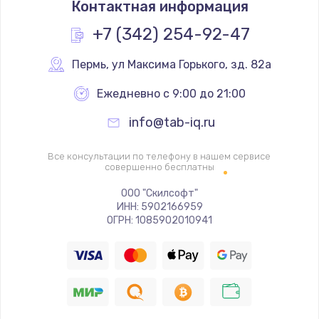
Контактная информация
448 руб.
Заказать
+7 (342) 254-92-47
Замена камеры телефона
Пермь
,
 ул Максима Горького, зд. 82а
293 руб.
Ежедневно с 9:00 до 21:00
Заказать
info@tab-iq.ru
Замена динамика телефона
Все консультации по телефону в нашем сервисе
709 руб.
совершенно бесплатны
Заказать
ООО "Скилсофт"
ИНН: 5902166959
ОГРН: 1085902010941
Замена микрофона телефона
529 руб.
Заказать
Замена шлейфа матрицы телефона