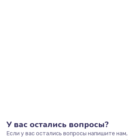
705 руб.
Заказать
Разблокировка телефона
226 руб.
Заказать
Замена держателя SIM-карты телефона
679 руб.
Заказать
Ультразвуковая чистка телефона
554 руб.
Заказать
У вас остались вопросы?
Если у вас остались вопросы напишите нам,
Замена USB-разъема (micro-usb) телефона