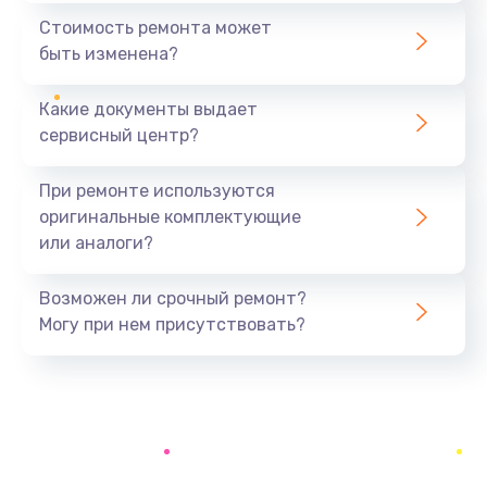
386 руб.
Стоимость ремонта может
быть изменена?
Заказать
Какие документы выдает
Замена заднего стекла телефона
сервисный центр?
806 руб.
Заказать
При ремонте используются
оригинальные комплектующие
Замена аккумулятора (батареи) телефона
или аналоги?
723 руб.
Заказать
Возможен ли срочный ремонт?
Могу при нем присутствовать?
Отвязка от гугл-аккаунта телефона
408 руб.
Заказать
Прошивка телефона