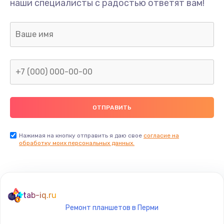
наши специалисты с радостью ответят вам!
377 руб.
Заказать
Замена аудио разъема телефона
1330 руб.
Заказать
Замена разъема/гнезда зарядки телефона
395 руб.
Заказать
Нажимая на кнопку отправить я даю свое
согласие на
обработку моих персональных данных.
Замена задней крышки телефона
224 руб.
Заказать
tab-iq.ru
Ремонт планшетов в Перми
Замена корпуса телефона