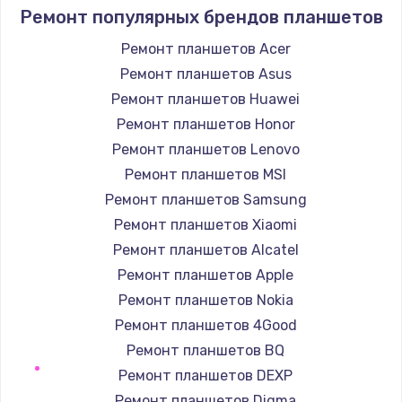
709 руб.
Ремонт популярных брендов планшетов
Заказать
Ремонт планшетов Acer
Ремонт планшетов Asus
Замена шлейфа кнопок телефона
Ремонт планшетов Huawei
812 руб.
Ремонт планшетов Honor
Заказать
Ремонт планшетов Lenovo
Ремонт планшетов MSI
Замена шлейфа аудио телефона
Ремонт планшетов Samsung
318 руб.
Ремонт планшетов Xiaomi
Заказать
Ремонт планшетов Alcatel
Ремонт планшетов Apple
Замена системной / материнской платы
телефона
Ремонт планшетов Nokia
908 руб.
Ремонт планшетов 4Good
Заказать
Ремонт планшетов BQ
Ремонт планшетов DEXP
Восстановление цепей питания телефона
Ремонт планшетов Digma