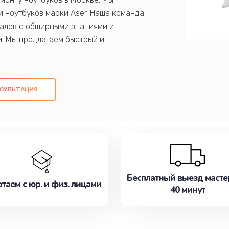
 ноутбуков марки Aser. Наша команда
алов с обширными знаниями и
и. Мы предлагаем быстрый и
ем оригинальных компонентов, а также
ых работ. Наша цель - предоставить
ое обслуживание, удовлетворяя их
СУЛЬТАЦИЯ
медлите записаться на ремонт уже
Бесплатный выезд масте
таем с юр. и физ. лицами
40 минут