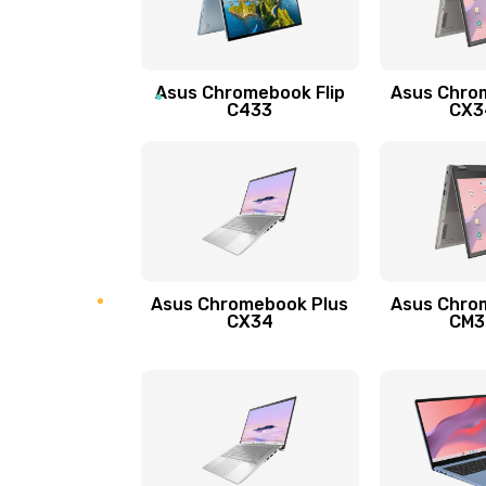
Защита гидрогелевой пленкой
Asus Chromebook Flip
Asus Chro
Замена экрана
C433
CX34
Замена аккумулятора
Замена задней крышки
Обновление ПО
Asus Chromebook Plus
Asus Chro
CX34
CM34
Замена стекла
Замена датчика приближения
Замена антенны