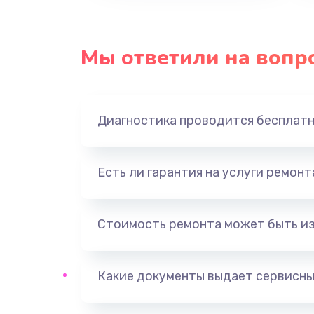
Восстановление данных
Замена USB порта
Мы ответили на вопр
Замена звуковой карты
Диагностика проводится бесплат
Замена оперативной памяти
Замена процессора
Есть ли гарантия на услуги ремон
Замена системы охлаждения
Стоимость ремонта может быть и
Замена термопасты
Какие документы выдает сервисны
Замена шлейфа матрицы