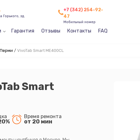
+7 (342) 254-92-
ь
47
 Горького, зд.
Мобильный номер
и
Гарантия
Отзывы
Контакты
FAQ
 Перми
/
VivoTab Smart ME400CL
oTab Smart
дка
Время ремонта
20%
от 20 мин
монту ноутбуков в Москве. Мы