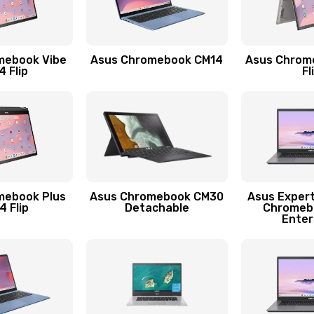
50 мин
2 года
mebook Vibe
Asus Chromebook CM14
Asus Chrom
50 мин
3 года
 Flip
Fl
60 мин
1 год
60 мин
1 год
50 мин
3 года
mebook Plus
Asus Chromebook CM30
Asus Exper
 Flip
Detachable
Chromeb
Enter
60 мин
2 года
40 мин
2 года
30 мин
2 года