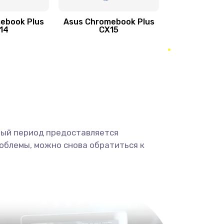
ebook Plus
Asus Chromebook Plus
890 руб.
Заказать
14
CX15
490 руб.
Заказать
490 руб.
Заказать
1190 руб.
Заказать
ный период предоставляется
1330 руб.
Заказать
облемы, можно снова обратиться к
1190 руб.
Заказать
890 руб.
Заказать
1330 руб.