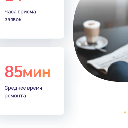
Часа приема
60 мин
1 год
заявок
60 мин
1 год
20 мин
1 год
85мин
20 мин
1 год
50 мин
3 года
Среднее время
ремонта
20 мин
1 год
60 мин
2 года