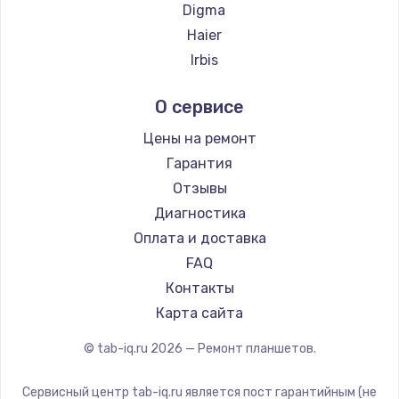
Заказать
Digma
Haier
Замена SSD
Irbis
1045 руб.
Prestigio
О сервисе
Заказать
Microsoft
BlackView
Цены на ремонт
Восстановление данных
Amazon
Гарантия
990 руб.
Aquarius
Отзывы
Заказать
Philips
Диагностика
Dell
Оплата и доставка
Замена USB порта
HP
FAQ
1060 руб.
Getac
Контакты
Заказать
ZTE
Карта сайта
Google
Замена звуковой карты
© tab-iq.ru
2026
— Ремонт планшетов.
Navitel
1100 руб.
Teclast
Сервисный центр tab-iq.ru является пост гарантийным (не