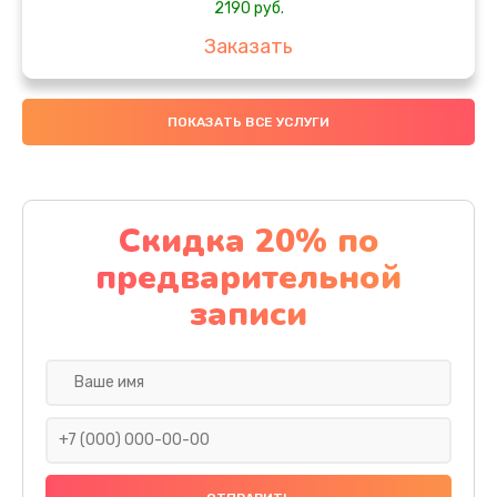
2190 руб.
Заказать
Замена передней камеры
ПОКАЗАТЬ ВСЕ УСЛУГИ
490 руб.
Заказать
Замена полифонического динамика
Скидка 20% по
390 руб.
предварительной
Заказать
записи
Замена разъема SIM
290 руб.
Заказать
Сбор/Разбор