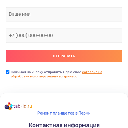
Заказать
Замена датчика приближения
890 руб.
Заказать
Замена антенны
390 руб.
Заказать
Нажимая на кнопку отправить я даю свое
согласие на
обработку моих персональных данных.
Замена вибромотора
890 руб.
Заказать
tab-iq.ru
Ремонт планшетов в Перми
Замена голосового динамика
Контактная информация
490 руб.