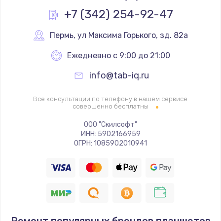
Заказать
+7 (342) 254-92-47
Замена основной камеры
Пермь
,
 ул Максима Горького, зд. 82а
490 руб.
Ежедневно с 9:00 до 21:00
Заказать
info@tab-iq.ru
Замена элемента
Все консультации по телефону в нашем сервисе
1190 руб.
совершенно бесплатны
Заказать
ООО "Скилсофт"
ИНН: 5902166959
ОГРН: 1085902010941
Замена материнской платы
1330 руб.
Заказать
Замена клавиатуры
1190 руб.
Ремонт популярных брендов планшетов