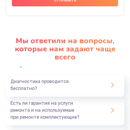
1490 руб.
Заказать
Чистка динамика и микрофонов (с разбором)
1790 руб.
Мы ответили на вопросы,
Заказать
которые нам задают чаще
всего
Замена кнопки Home (домой)
890 руб.
Заказать
Диагностика проводится
бесплатно?
Замена сканера отпечатка
790 руб.
Есть ли гарантия на услуги
Заказать
ремонта и на используемые
при ремонте комплектующие?
Замена разъема зарядки (питания)
390 руб.