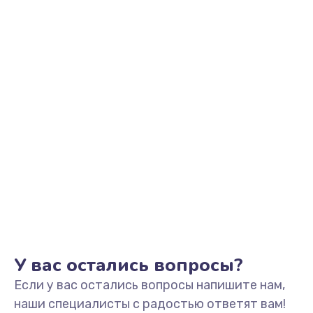
Заказать
Замена аккумулятора
890 руб.
Заказать
Замена задней крышки
490 руб.
Заказать
Обновление ПО
890 руб.
Заказать
У вас остались вопросы?
Если у вас остались вопросы напишите нам,
Замена стекла
наши специалисты с радостью ответят вам!
990 руб.