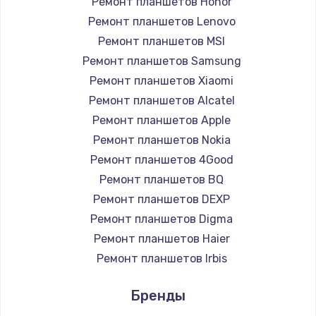
1260 руб.
Ремонт планшетов Honor
Ремонт планшетов Lenovo
Заказать
Ремонт планшетов MSI
Ремонт петель крышки
Ремонт планшетов Samsung
Ремонт планшетов Xiaomi
990 руб.
Ремонт планшетов Alcatel
Заказать
Ремонт планшетов Apple
Ремонт планшетов Nokia
Настройка Wi-Fi
Ремонт планшетов 4Good
1030 руб.
Ремонт планшетов BQ
Заказать
Ремонт планшетов DEXP
Ремонт планшетов Digma
Замена шим-контроллера
Ремонт планшетов Haier
3900 руб.
Ремонт планшетов Irbis
Заказать
Ремонт планшетов Prestigio
Бренды
Ремонт планшетов Microsoft
Замена HDMI