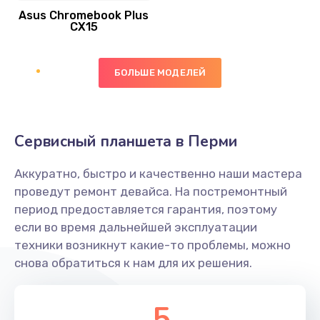
Asus Chromebook Plus
Заказать
CX15
Замена вибромотора
БОЛЬШЕ МОДЕЛЕЙ
890 руб.
Заказать
Замена голосового динамика
Сервисный планшета в Перми
490 руб.
Аккуратно, быстро и качественно наши мастера
Заказать
проведут ремонт девайса. На постремонтный
период предоставляется гарантия, поэтому
Замена основной камеры
если во время дальнейшей эксплуатации
490 руб.
техники возникнут какие-то проблемы, можно
снова обратиться к нам для их решения.
Заказать
Замена элемента
5