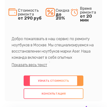
Время
Стоимость
Скидка
ремонта
до
ремонта
от 20
от 290 руб
20%
мин
Добро пожаловать в наш сервис по ремонту
ноутбуков в Москве. Мы специализируемся на
восстановлении ноутбуков марки Aser. Наша
команда включает в себя опытных
профессионалов с обширными знаниями и
многолетним опытом в данной области. Мы
предлагаем быстрый и качественный ремонт с
УЗНАТЬ СТОИМОСТЬ
использованием оригинальных компонентов, а
также гарантируем качество всех
КОНСУЛЬТАЦИЯ
проведенных работ. Наша цель - предоставить
клиентам надежное и профессиональное