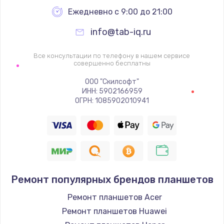
Заказать
Ежедневно с 9:00 до 21:00
info@tab-iq.ru
Ремонт цепей питания
2500 руб.
Все консультации по телефону в нашем сервисе
совершенно бесплатны
Заказать
ООО "Скилсофт"
ИНН: 5902166959
Замена жесткого диска
ОГРН: 1085902010941
750 руб.
Заказать
Установка драйверов
725 руб.
Ремонт популярных брендов планшетов
Заказать
Ремонт планшетов Acer
Замена вебкамеры
Ремонт планшетов Huawei