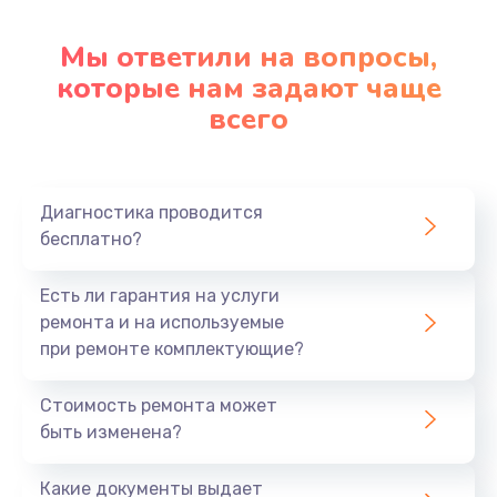
Настройка ОС
1090 руб.
Мы ответили на вопросы,
которые нам задают чаще
Заказать
всего
Ремонт подсветки
1200 руб.
Заказать
Диагностика проводится
бесплатно?
Настройка BIOS
Есть ли гарантия на услуги
930 руб.
ремонта и на используемые
Заказать
при ремонте комплектующие?
Замена SSD
Стоимость ремонта может
1045 руб.
быть изменена?
Заказать
Какие документы выдает