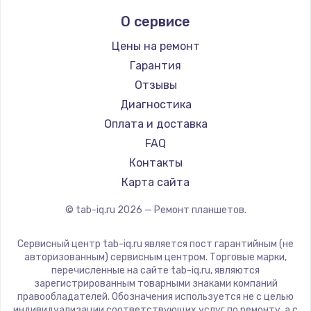
Prestigio
О сервисе
Microsoft
BlackView
Цены на ремонт
Amazon
Гарантия
Aquarius
Отзывы
Philips
Диагностика
Dell
Оплата и доставка
HP
FAQ
Getac
Контакты
ZTE
Карта сайта
Google
© tab-iq.ru
2026
— Ремонт планшетов.
Navitel
Teclast
Сервисный центр tab-iq.ru является пост гарантийным (не
CHUWI
авторизованным) сервисным центром. Торговые марки,
перечисленные на сайте tab-iq.ru, являются
зарегистрированным товарными знаками компаний
правообладателей. Обозначения используется не с целью
индивидуализации соответствующих услуг по ремонту, а с