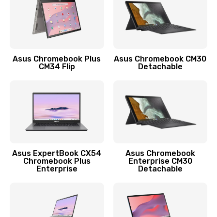
Защита гидрогелевой пленкой
1290 руб.
Заказать
Asus Chromebook Plus
Asus Chromebook CM30
CM34 Flip
Detachable
Замена экрана
1145 руб.
Заказать
Замена аккумулятора
890 руб.
Asus ExpertBook CX54
Asus Chromebook
Chromebook Plus
Enterprise CM30
Заказать
Enterprise
Detachable
Замена задней крышки
490 руб.