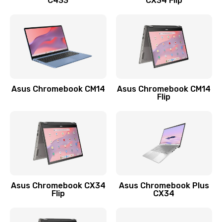
C433
CX34 Flip
Замена сканера отпечатка
790 руб.
Заказать
Замена разъема зарядки (питания)
390 руб.
Asus Chromebook CM14
Asus Chromebook CM14
Flip
Заказать
Замена разъёма наушников (гарнитуры)
390 руб.
Заказать
Замена кнопок громкости
Asus Chromebook CX34
Asus Chromebook Plus
Flip
CX34
390 руб.
Заказать