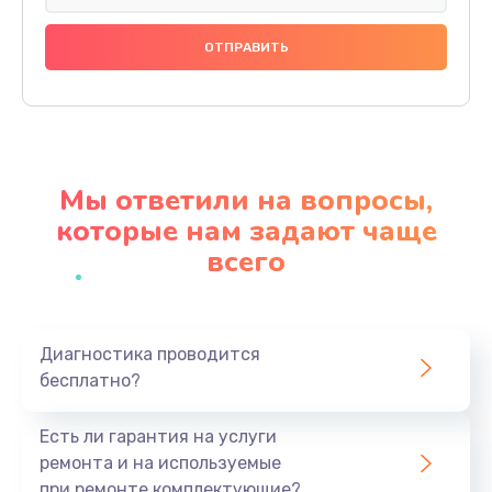
Замена праймера
1000 руб.
Заказать
Ремонт материнской платы
4500 руб.
Мы ответили на вопросы,
Заказать
которые нам задают чаще
всего
Профилактическая чистка
1000 руб.
Заказать
Диагностика проводится
бесплатно?
Прошивка BIOS
1920 руб.
Есть ли гарантия на услуги
Заказать
ремонта и на используемые
при ремонте комплектующие?