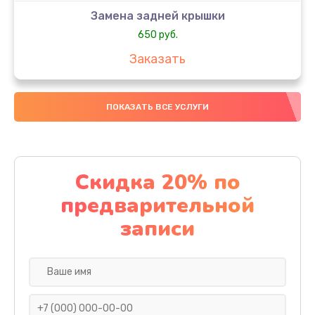
Замена задней крышки
650 руб.
Заказать
Замена аккумулятора
ПОКАЗАТЬ ВСЕ УСЛУГИ
4000 руб.
Заказать
Замена материнской платы
Скидка 20% по
1100 руб.
предварительной
Заказать
записи
Замена масла
750 руб.
Заказать