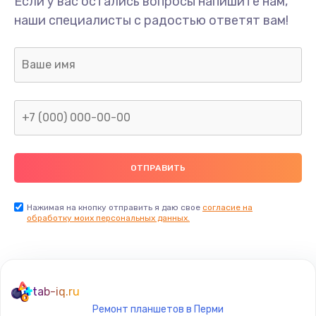
Если у вас остались вопросы напишите нам,
Замена/Pемонт карбюратора
наши специалисты с радостью ответят вам!
1300 руб.
Заказать
Ремонт капиллярной трубки
400 руб.
Заказать
Замена блока питания
1000 руб.
Заказать
Нажимая на кнопку отправить я даю свое
согласие на
обработку моих персональных данных.
Прошивка / разблокировка
900 руб.
Заказать
tab-iq.ru
Ремонт планшетов в Перми