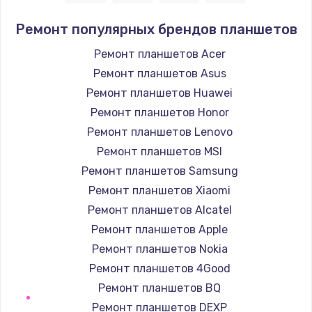
1400 руб.
Ремонт популярных брендов планшетов
Заказать
Ремонт планшетов Acer
Ремонт планшетов Asus
Замена / ремонт электронного модуля
управления
Ремонт планшетов Huawei
600 руб.
Ремонт планшетов Honor
Заказать
Ремонт планшетов Lenovo
Ремонт планшетов MSI
Замена конфорки
Ремонт планшетов Samsung
1100 руб.
Ремонт планшетов Xiaomi
Заказать
Ремонт планшетов Alcatel
Ремонт планшетов Apple
Замена платы сенсора
Ремонт планшетов Nokia
900 руб.
Ремонт планшетов 4Good
Заказать
Ремонт планшетов BQ
Ремонт планшетов DEXP