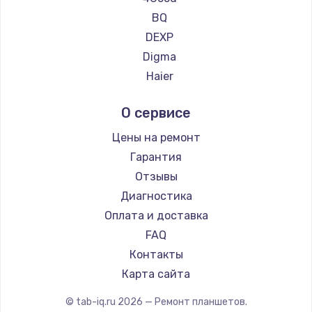
Замена температурного датчика
Ремонт планшетов CHUWI
BQ
2500 руб.
DEXP
Заказать
Digma
Haier
Замена электроконфорки
Irbis
1300 руб.
О сервисе
Prestigio
Заказать
Microsoft
Цены на ремонт
BlackView
Гарантия
Техобслуживание
Amazon
Отзывы
900 руб.
Aquarius
Диагностика
Заказать
Philips
Оплата и доставка
Dell
FAQ
Установка / подключение / демонтаж
HP
Контакты
1300 руб.
Getac
Карта сайта
Заказать
ZTE
© tab-iq.ru
2026
— Ремонт планшетов.
Google