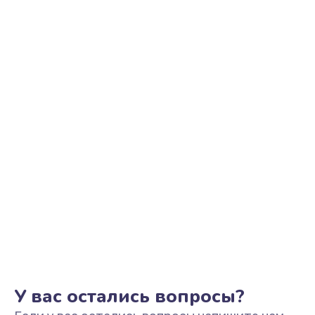
Ремонт цепи питания
2500 руб.
Заказать
Замена видеоадаптера (видеокарты)
1800 руб.
Заказать
Замена, перепайка чипа
1300 руб.
Заказать
Замена HDMI-разъема
650 руб.
Заказать
У вас остались вопросы?