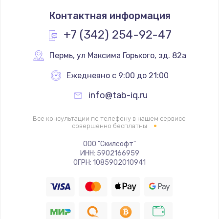
Замена термостата
Контактная информация
1200 руб.
Заказать
+7 (342) 254-92-47
Замена реле
Пермь
,
 ул Максима Горького, зд. 82а
1000 руб.
Ежедневно с 9:00 до 21:00
Заказать
info@tab-iq.ru
Замена термопредохранителя
Все консультации по телефону в нашем сервисе
700 руб.
совершенно бесплатны
Заказать
ООО "Скилсофт"
ИНН: 5902166959
ОГРН: 1085902010941
Замена ТЭНа
2500 руб.
Заказать
Замена шнура