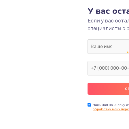
У вас ос
660 руб.
Заказ
Если у вас оста
специалисты с 
725 руб.
Заказ
1400 руб.
Заказ
1190 руб.
Заказ
1100 руб.
Заказ
495 руб.
Заказ
Нажимая на кнопку о
обработку моих перс