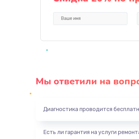
Замена видеочипа
Ремонт разъема питания
Замена видеокарты
Замена аккумулятора
Мы ответили на вопр
Замена SSD
Замена USB порта
Диагностика проводится бесплат
Замена звуковой карты
Есть ли гарантия на услуги ремон
Замена микрофона