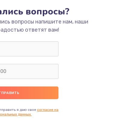
тались вопросы?
ать
лись вопросы напишите нам, наши
радостью ответят вам!
ать
ать
ать
ать
ать
тправить я даю свое
согласие на
ональных данных.