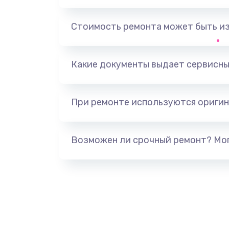
Замена оперативной памяти
Стоимость ремонта может быть и
Замена процессора
Какие документы выдает сервисны
Замена системы охлаждения
При ремонте используются оригин
Замена термопасты
Замена шлейфа матрицы
Возможен ли срочный ремонт? Мог
Замена экрана
Замена северного моста
Ремонт цепей питания