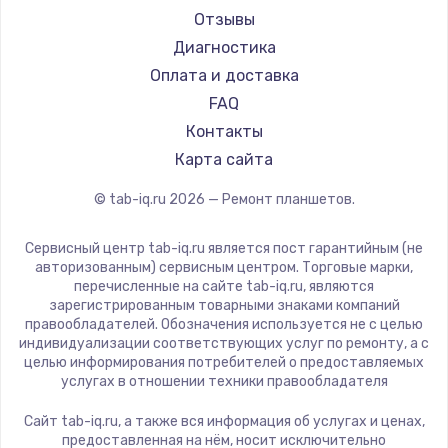
Aquarius
Отзывы
Philips
Диагностика
Dell
Оплата и доставка
HP
FAQ
Getac
Контакты
ZTE
Карта сайта
Google
© tab-iq.ru
2026
— Ремонт планшетов.
Navitel
Teclast
Сервисный центр tab-iq.ru является пост гарантийным (не
CHUWI
авторизованным) сервисным центром. Торговые марки,
перечисленные на сайте tab-iq.ru, являются
зарегистрированным товарными знаками компаний
правообладателей. Обозначения используется не с целью
индивидуализации соответствующих услуг по ремонту, а с
целью информирования потребителей о предоставляемых
услугах в отношении техники правообладателя
Сайт tab-iq.ru, а также вся информация об услугах и ценах,
предоставленная на нём, носит исключительно