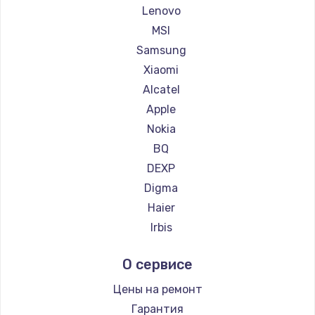
Ремонт планшетов Dell
Lenovo
Ремонт планшетов HP
MSI
Ремонт планшетов Getac
Samsung
Ремонт планшетов ZTE
Xiaomi
Ремонт планшетов Google
Alcatel
Ремонт планшетов Navitel
Apple
Ремонт планшетов Teclast
Nokia
Ремонт планшетов CHUWI
BQ
DEXP
Digma
Haier
Irbis
Prestigio
О сервисе
Microsoft
BlackView
Цены на ремонт
Amazon
Гарантия