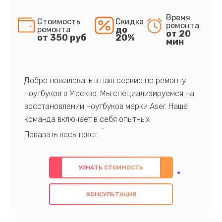
Время
Стоимость
Скидка
ремонта
до
ремонта
от 20
от 350 руб
20%
мин
Добро пожаловать в наш сервис по ремонту
ноутбуков в Москве. Мы специализируемся на
восстановлении ноутбуков марки Aser. Наша
команда включает в себя опытных
профессионалов с обширными знаниями и
многолетним опытом в данной области. Мы
предлагаем быстрый и качественный ремонт с
УЗНАТЬ СТОИМОСТЬ
использованием оригинальных компонентов, а
также гарантируем качество всех
КОНСУЛЬТАЦИЯ
проведенных работ. Наша цель - предоставить
клиентам надежное и профессиональное